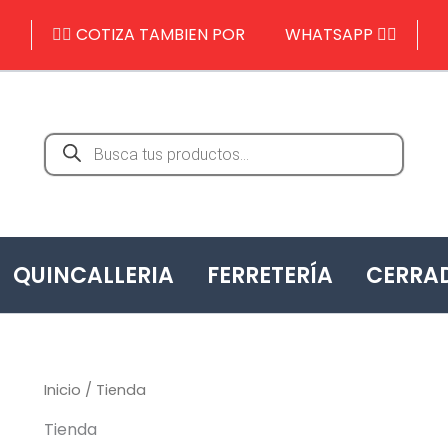
👉🏻
COTIZA TAMBIEN POR
WHATSAPP
👈🏻
Búsqueda
de
productos
QUINCALLERIA
FERRETERÍA
CERRA
Inicio
/ Tienda
Tienda