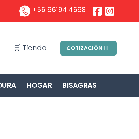
+56 96194 4698
🛒 Tienda
COTIZACIÓN ✍🏻
DURA
HOGAR
BISAGRAS