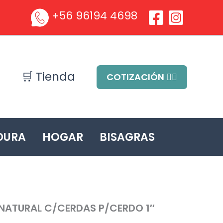
+56 96194 4698
🛒 Tienda
COTIZACIÓN ✍🏻
DURA
HOGAR
BISAGRAS
ATURAL C/CERDAS P/CERDO 1″