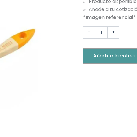
✅
Producto disponible
P/CERDO
✅
Añade a tu cotizació
1"
cantidad
*
Imagen referencial
*
-
+
Añadir a la cotiza