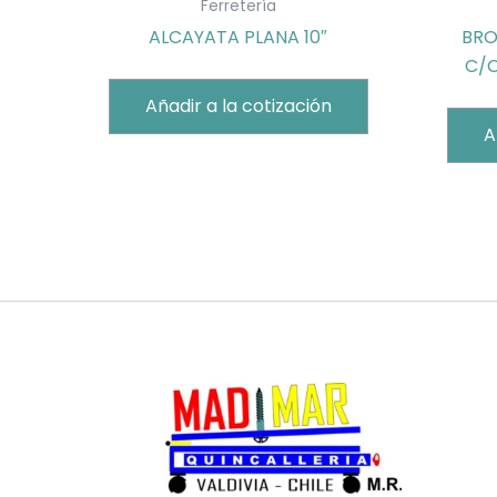
Ferretería
ALCAYATA PLANA 10″
BRO
C/C
Añadir a la cotización
A