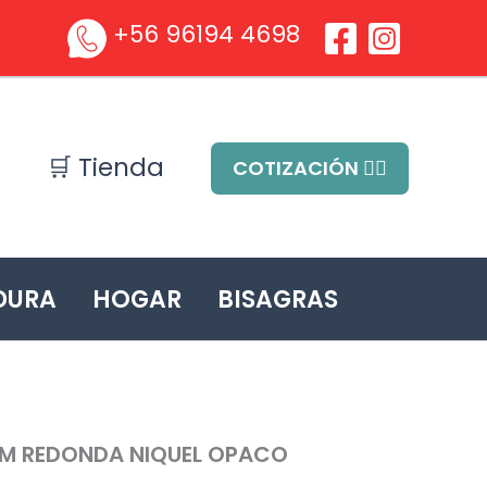
+56 96194 4698
🛒 Tienda
COTIZACIÓN ✍🏻
DURA
HOGAR
BISAGRAS
MM REDONDA NIQUEL OPACO