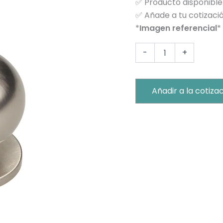
✅
Producto disponible
NIQUEL
✅
Añade a tu cotizació
OPACO
cantidad
*
Imagen referencial
*
-
+
Añadir a la cotiza