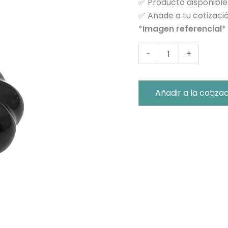
✅
Producto disponible
ORO
✅
Añade a tu cotizació
CHICO
25MM
*
Imagen referencial
*
cantidad
-
+
Añadir a la cotiza