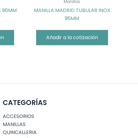
Manillas
C 96MM
MANILLA MADRID TUBULAR INOX
X
96MM
ón
Añadir a la cotización
CATEGORÍAS
ACCESORIOS
MANILLAS
QUINCALLERIA