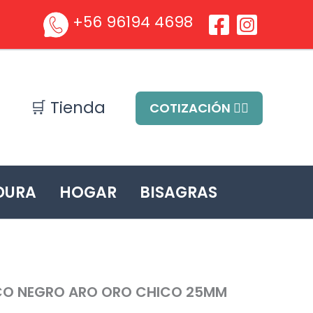
+56 96194 4698
🛒 Tienda
COTIZACIÓN ✍🏻
DURA
HOGAR
BISAGRAS
CO NEGRO ARO ORO CHICO 25MM